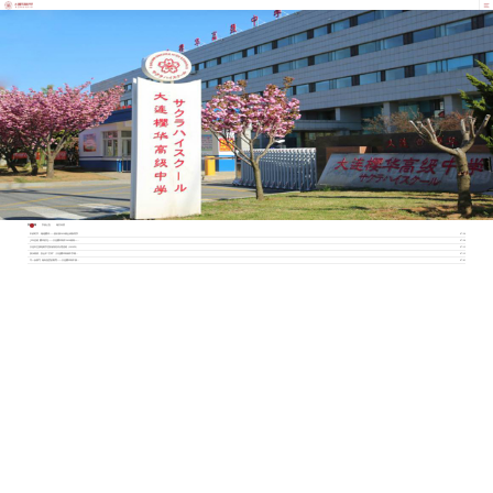
学校新闻
学校公告
相关问答
丰收时节，相逢樱华——校长致2026级全体新同学
07/20
少年启程 樱华初见——大连樱华高中2026级高一新生入学指南
07/20
大连市生源地助学贷款政策及办理流程（2026年）
07/13
快乐暑假，安全不“打烊” | 大连樱华高级中学暑假安全致家长一封信
07/13
守一份静气 做有温度的教育——大连樱华高中致全体教职工的一封信
07/01