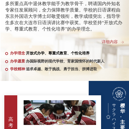
多所重点高中退休教学能手为教学骨干，聘请国内外知名
专家任发展顾问，全力保障教学质量。学校的日语课程由
东京外国语大学博士邱敬雯领衔，教学成绩突出，指导学
生多次在大连市日语演讲比赛中获奖。学校坚持“开放式办
学、尊重式教育、个性化培养”的办学理念。
夏治刚是全国综合实践课程改革先进个人、辽宁省优秀
详细内容
校长、辽宁省教材审定特聘专家、辽宁省校外教育联盟秘
办学理念
开放式办学、尊重式教育、个性化培养
书长、大连市劳动模范、辽宁省德育工作先进个人、大连
市优秀班主任、大连市优秀教师、大连市优秀教育工作
办学愿景
办国际视野的现代学校、育家国情怀的时代新人
者，曾在多所普通高中、重点高中担任重要领导职务。任
学校精神
追求卓越、敢于挑战、勇于担当、拼搏进取
大连市第五中学校长期间，十分注重学校文化建设，锐意
进取，大胆改革，倡导一切为了学生，让每个孩子都发
光，让每个师生都有幸福感和存在感，学校精神面貌、教
学成绩等方面都发生了翻天覆地的变化，先后获评全国国
防教育先进校、辽宁省示范高中，辽宁省新课改典型经验
推广校等荣誉称号，主持多项国家级课题并顺利结题，撰
サ
樱
ク
写论文多次在《辽宁教育》、《大连教育》等专业报刊发
华
ラ
·
表，高考成绩连续取得历史突破，在大连教育界形成了五
高
ハ
主
中现象。
イ
考
要
ス