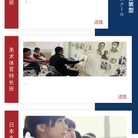
<....
班
班
ク
I
型
ル
详情
美
术
体
育
特
长
....
班
详情
日
本
名