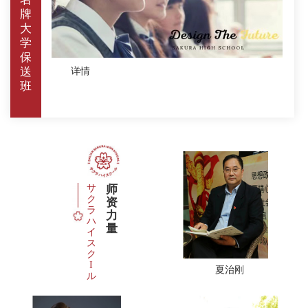
牌
大
学
保
送
详情
班
サ
师
ク
资
ラ
力
ハ
量
イ
ス
ク
I
夏治刚
ル