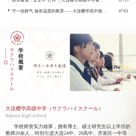
快乐暑假，安全不“打烊” | 大连樱华高级中学暑假安全致家长一封信
07/13
守一份静气 做有温度的教育——大连樱华高中致全体教职工的一封信
07/01
サ
学
ク
校
ラ
概
ハ
要
イ
ス
ク
I
ル
大连樱华高级中学（サクラハイスクール）
Sakura high school
学校师资实力雄厚，拥有博士、硕士研究生以上学历的
教师20余人，特别引进大连24中、20高中、开发区一中等