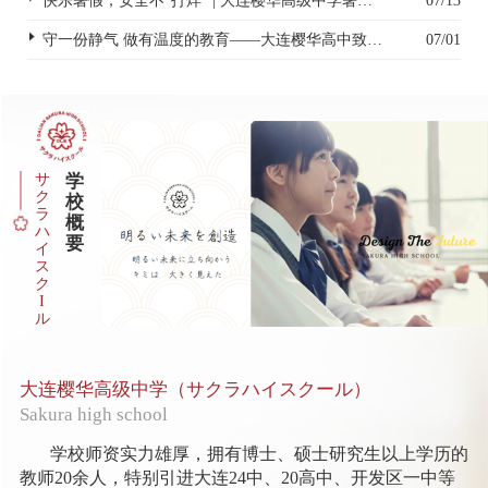
快乐暑假，安全不“打烊” | 大连樱华高级中学暑假安全致家长一封信
07/13
守一份静气 做有温度的教育——大连樱华高中致全体教职工的一封信
07/01
サ
学
ク
校
ラ
概
ハ
要
イ
ス
ク
I
ル
大连樱华高级中学（サクラハイスクール）
Sakura high school
学校师资实力雄厚，拥有博士、硕士研究生以上学历的
教师20余人，特别引进大连24中、20高中、开发区一中等