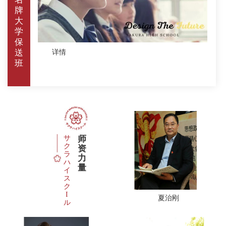
牌
大
学
保
送
详情
班
サ
师
ク
资
ラ
力
ハ
量
イ
ス
ク
I
夏治刚
ル