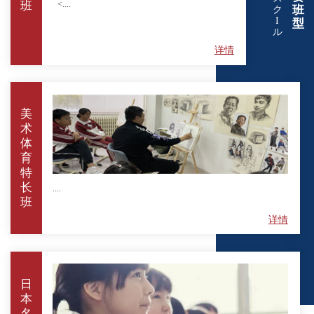
<....
班
班
ク
I
型
ル
详情
美
术
体
育
特
长
....
班
详情
日
本
名