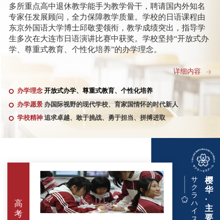
多所重点高中退休教学能手为教学骨干，聘请国内外知名
专家任发展顾问，全力保障教学质量。学校的日语课程由
东京外国语大学博士邱敬雯领衔，教学成绩突出，指导学
生多次在大连市日语演讲比赛中获奖。学校坚持“开放式办
学、尊重式教育、个性化培养”的办学理念。
夏治刚是全国综合实践课程改革先进个人、辽宁省优秀
详细内容
校长、辽宁省教材审定特聘专家、辽宁省校外教育联盟秘
办学理念
开放式办学、尊重式教育、个性化培养
书长、大连市劳动模范、辽宁省德育工作先进个人、大连
市优秀班主任、大连市优秀教师、大连市优秀教育工作
办学愿景
办国际视野的现代学校、育家国情怀的时代新人
者，曾在多所普通高中、重点高中担任重要领导职务。任
学校精神
追求卓越、敢于挑战、勇于担当、拼搏进取
大连市第五中学校长期间，十分注重学校文化建设，锐意
进取，大胆改革，倡导一切为了学生，让每个孩子都发
光，让每个师生都有幸福感和存在感，学校精神面貌、教
学成绩等方面都发生了翻天覆地的变化，先后获评全国国
防教育先进校、辽宁省示范高中，辽宁省新课改典型经验
推广校等荣誉称号，主持多项国家级课题并顺利结题，撰
サ
樱
ク
写论文多次在《辽宁教育》、《大连教育》等专业报刊发
华
ラ
·
表，高考成绩连续取得历史突破，在大连教育界形成了五
高
ハ
主
中现象。
イ
考
要
ス