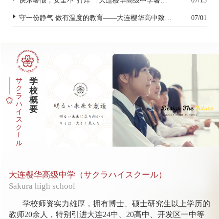
快乐暑假，安全不“打烊” | 大连樱华高级中学暑假安全致家长一封信
07/13
守一份静气 做有温度的教育——大连樱华高中致全体教职工的一封信
07/01
サ
学
ク
校
ラ
概
ハ
要
イ
ス
ク
I
ル
大连樱华高级中学（サクラハイスクール）
Sakura high school
学校师资实力雄厚，拥有博士、硕士研究生以上学历的
教师20余人，特别引进大连24中、20高中、开发区一中等