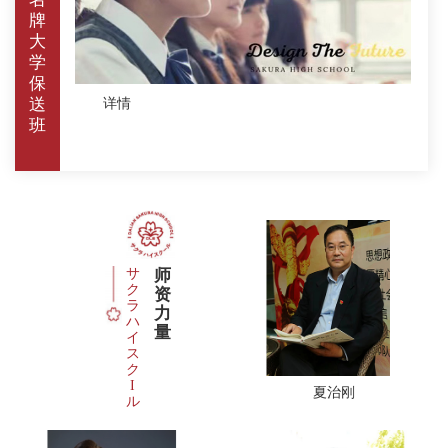
牌
大
学
保
送
详情
班
サ
师
ク
资
ラ
力
ハ
量
イ
ス
ク
I
夏治刚
ル