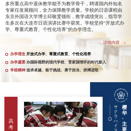
多所重点高中退休教学能手为教学骨干，聘请国内外知名
专家任发展顾问，全力保障教学质量。学校的日语课程由
东京外国语大学博士邱敬雯领衔，教学成绩突出，指导学
生多次在大连市日语演讲比赛中获奖。学校坚持“开放式办
学、尊重式教育、个性化培养”的办学理念。
夏治刚是全国综合实践课程改革先进个人、辽宁省优秀
详细内容
校长、辽宁省教材审定特聘专家、辽宁省校外教育联盟秘
办学理念
开放式办学、尊重式教育、个性化培养
书长、大连市劳动模范、辽宁省德育工作先进个人、大连
市优秀班主任、大连市优秀教师、大连市优秀教育工作
办学愿景
办国际视野的现代学校、育家国情怀的时代新人
者，曾在多所普通高中、重点高中担任重要领导职务。任
学校精神
追求卓越、敢于挑战、勇于担当、拼搏进取
大连市第五中学校长期间，十分注重学校文化建设，锐意
进取，大胆改革，倡导一切为了学生，让每个孩子都发
光，让每个师生都有幸福感和存在感，学校精神面貌、教
学成绩等方面都发生了翻天覆地的变化，先后获评全国国
防教育先进校、辽宁省示范高中，辽宁省新课改典型经验
推广校等荣誉称号，主持多项国家级课题并顺利结题，撰
サ
樱
ク
写论文多次在《辽宁教育》、《大连教育》等专业报刊发
华
ラ
·
表，高考成绩连续取得历史突破，在大连教育界形成了五
高
ハ
主
中现象。
イ
考
要
ス