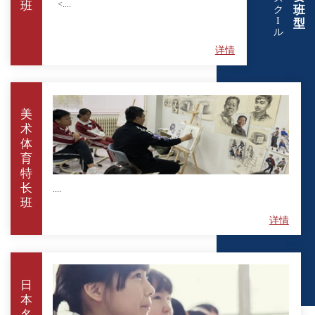
<....
班
班
ク
I
型
ル
详情
美
术
体
育
特
长
....
班
详情
日
本
名