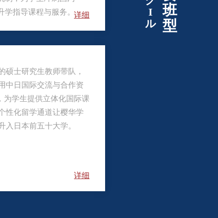
ク
班
I
升学指导课程与服务。
详细
ル
型
的硕士研究生教师带队，
用中日国际交流与合作资
目，为学生提供立体化国际课
个性化留学通道让樱华学
升入日本前五十大学。
详细