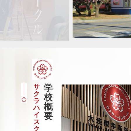
サ
学
ク
校
ラ
概
ハ
イ
要
ス
ク