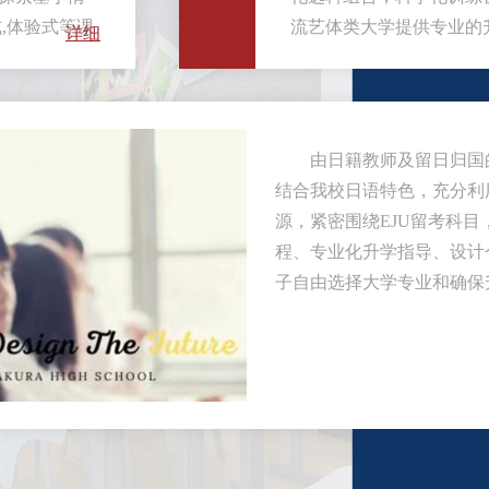
,体验式等课
流艺体类大学提供专业的
详细
由日籍教师及留日归国
结合我校日语特色，充分利
源，紧密围绕EJU留考科
程、专业化升学指导、设计
子自由选择大学专业和确保