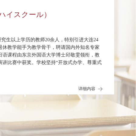
ハイスクール）
生以上学历的教师20余人，特别引进大连24
中退休教学能手为教学骨干，聘请国内外知名专家
日语课程由东京外国语大学博士邱敬雯领衔，教
演讲比赛中获奖。学校坚持“开放式办学、尊重式
人、辽宁省优秀校长、辽宁省教材审定特聘专
详细内容
劳动模范、辽宁省德育工作先进个人、大连市优
教育工作者，曾在多所普通高中、重点高中担任
间，十分注重学校文化建设，锐意进取，大胆改
光，让每个师生都有幸福感和存在感，学校精神
的变化，先后获评全国国防教育先进校、辽宁省
等荣誉称号，主持多项国家级课题并顺利结题，