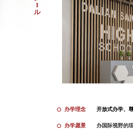
I
ル
办学理念
开放式办学、
办学愿景
办国际视野的现代