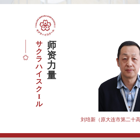
サ
师
ク
资
ラ
力
ハ
イ
量
ス
ク
I
ル
开发区第八高中物理教研组长）
刘培新（原大连市第二十高