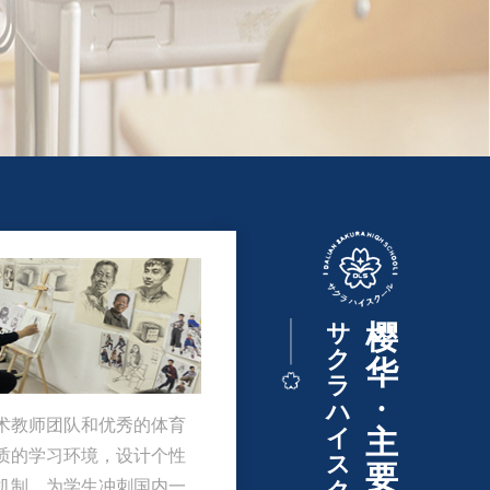
育》等专业报刊发表，高考成绩连续取得历史突
サ
樱
ク
华
ラ
·
ハ
术教师团队和优秀的体育
イ
主
质的学习环境，设计个性
ス
要
机制，为学生冲刺国内一