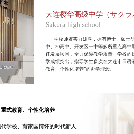
大连樱华高级中学（サクラ
Sakura high school
学校师资实力雄厚，拥有博士、硕士研究
中、20高中、开发区一中等多所重点高
任发展顾问，全力保障教学质量。学校的
学成绩突出，指导学生多次在大连市日语
教育、个性化培养”的办学理念。
夏治刚是全国综合实践课程改革先进个
家、辽宁省校外教育联盟秘书长、大连市
秀班主任、大连市优秀教师、大连市优秀
重要领导职务。任大连市第五中学校长期
尊重式教育、个性化培养
革，倡导一切为了学生，让每个孩子都发
面貌、教学成绩等方面都发生了翻天覆地
学校、育家国情怀的时代新人
示范高中，辽宁省新课改典型经验推广校