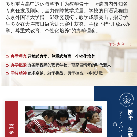
多所重点高中退休教学能手为教学骨干，聘请国内外知名
专家任发展顾问，全力保障教学质量。学校的日语课程由
东京外国语大学博士邱敬雯领衔，教学成绩突出，指导学
生多次在大连市日语演讲比赛中获奖。学校坚持“开放式办
学、尊重式教育、个性化培养”的办学理念。
夏治刚是全国综合实践课程改革先进个人、辽宁省优秀
详细内容
校长、辽宁省教材审定特聘专家、辽宁省校外教育联盟秘
办学理念
开放式办学、尊重式教育、个性化培养
书长、大连市劳动模范、辽宁省德育工作先进个人、大连
市优秀班主任、大连市优秀教师、大连市优秀教育工作
办学愿景
办国际视野的现代学校、育家国情怀的时代新人
者，曾在多所普通高中、重点高中担任重要领导职务。任
学校精神
追求卓越、敢于挑战、勇于担当、拼搏进取
大连市第五中学校长期间，十分注重学校文化建设，锐意
进取，大胆改革，倡导一切为了学生，让每个孩子都发
光，让每个师生都有幸福感和存在感，学校精神面貌、教
学成绩等方面都发生了翻天覆地的变化，先后获评全国国
防教育先进校、辽宁省示范高中，辽宁省新课改典型经验
推广校等荣誉称号，主持多项国家级课题并顺利结题，撰
サ
樱
ク
写论文多次在《辽宁教育》、《大连教育》等专业报刊发
华
ラ
·
表，高考成绩连续取得历史突破，在大连教育界形成了五
高
ハ
主
中现象。
イ
考
要
ス