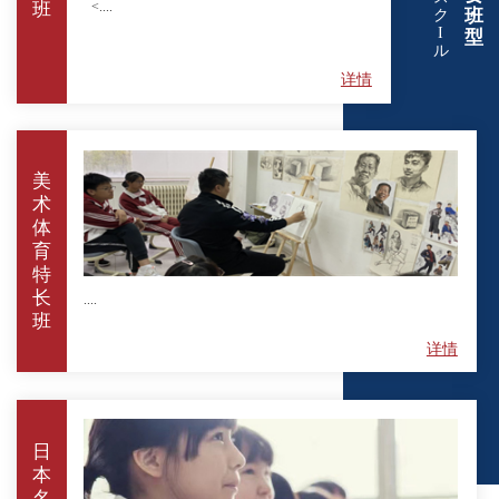
<....
班
班
ク
I
型
ル
详情
美
术
体
育
特
长
....
班
详情
日
本
名