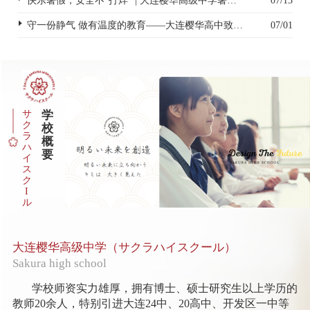
快乐暑假，安全不“打烊” | 大连樱华高级中学暑假安全致家长一封信
07/13
守一份静气 做有温度的教育——大连樱华高中致全体教职工的一封信
07/01
サ
学
ク
校
ラ
概
ハ
要
イ
ス
ク
I
ル
大连樱华高级中学（サクラハイスクール）
Sakura high school
学校师资实力雄厚，拥有博士、硕士研究生以上学历的
教师20余人，特别引进大连24中、20高中、开发区一中等