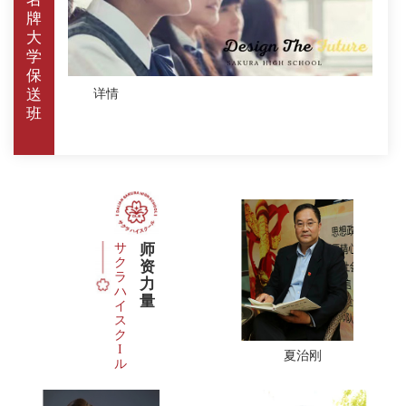
牌
大
学
保
送
详情
班
サ
师
ク
资
ラ
力
ハ
量
イ
ス
ク
I
夏治刚
ル