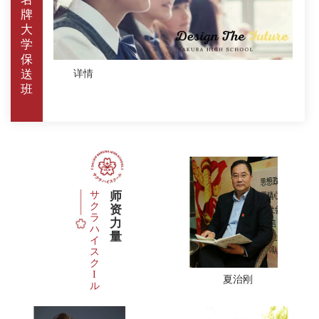
牌
大
学
保
送
详情
班
サ
师
ク
资
ラ
力
ハ
量
イ
ス
ク
I
夏治刚
ル