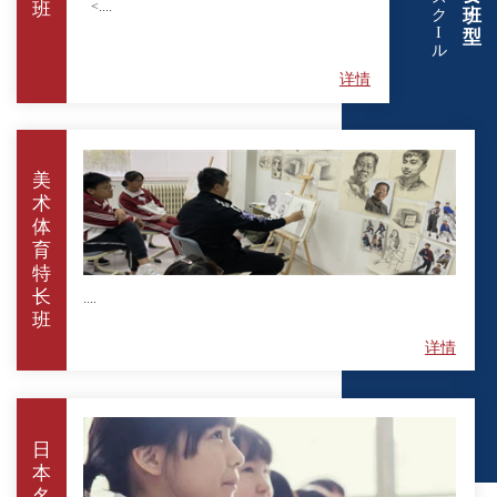
<....
班
班
ク
I
型
ル
详情
美
术
体
育
特
长
....
班
详情
日
本
名