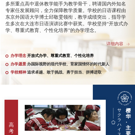
多所重点高中退休教学能手为教学骨干，聘请国内外知名
专家任发展顾问，全力保障教学质量。学校的日语课程由
东京外国语大学博士邱敬雯领衔，教学成绩突出，指导学
生多次在大连市日语演讲比赛中获奖。学校坚持“开放式办
学、尊重式教育、个性化培养”的办学理念。
夏治刚是全国综合实践课程改革先进个人、辽宁省优秀
详细内容
校长、辽宁省教材审定特聘专家、辽宁省校外教育联盟秘
办学理念
开放式办学、尊重式教育、个性化培养
书长、大连市劳动模范、辽宁省德育工作先进个人、大连
市优秀班主任、大连市优秀教师、大连市优秀教育工作
办学愿景
办国际视野的现代学校、育家国情怀的时代新人
者，曾在多所普通高中、重点高中担任重要领导职务。任
学校精神
追求卓越、敢于挑战、勇于担当、拼搏进取
大连市第五中学校长期间，十分注重学校文化建设，锐意
进取，大胆改革，倡导一切为了学生，让每个孩子都发
光，让每个师生都有幸福感和存在感，学校精神面貌、教
学成绩等方面都发生了翻天覆地的变化，先后获评全国国
防教育先进校、辽宁省示范高中，辽宁省新课改典型经验
推广校等荣誉称号，主持多项国家级课题并顺利结题，撰
サ
樱
ク
写论文多次在《辽宁教育》、《大连教育》等专业报刊发
华
ラ
·
表，高考成绩连续取得历史突破，在大连教育界形成了五
高
ハ
主
中现象。
イ
考
要
ス