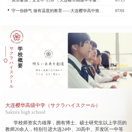
快乐暑假，安全不“打烊” | 大连樱华高级中学暑假安全致家长一封信
07/13
守一份静气 做有温度的教育——大连樱华高中致全体教职工的一封信
07/01
サ
学
ク
校
ラ
概
ハ
要
イ
ス
ク
I
ル
大连樱华高级中学（サクラハイスクール）
Sakura high school
学校师资实力雄厚，拥有博士、硕士研究生以上学历的
教师20余人，特别引进大连24中、20高中、开发区一中等